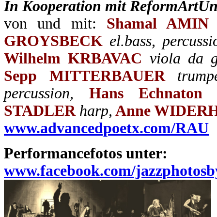
I
n Kooperation mit ReformArtUn
von und mit:
Shamal AMIN
GROYSBECK
el.bass, percussi
Wilhelm KRBAVAC
viola da 
Sepp MITTERBAUER
trump
percussion,
Hans Echnaton
STADLER
harp,
Anne WIDER
www.advancedpoetx.com/RAU
Performancefotos unter:
www.facebook.com/jazzphotosb