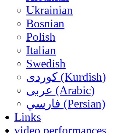
Ukrainian
Bosnian
Polish
Italian
Swedish
کوردی (Kurdish)
عربی (Arabic)
فارسي (Persian)
Links
video performances