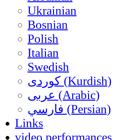
Ukrainian
Bosnian
Polish
Italian
Swedish
کوردی (Kurdish)
عربی (Arabic)
فارسي (Persian)
Links
video performances