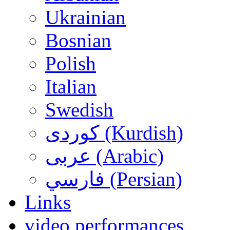
Ukrainian
Bosnian
Polish
Italian
Swedish
کوردی (Kurdish)
عربی (Arabic)
فارسي (Persian)
Links
video performances