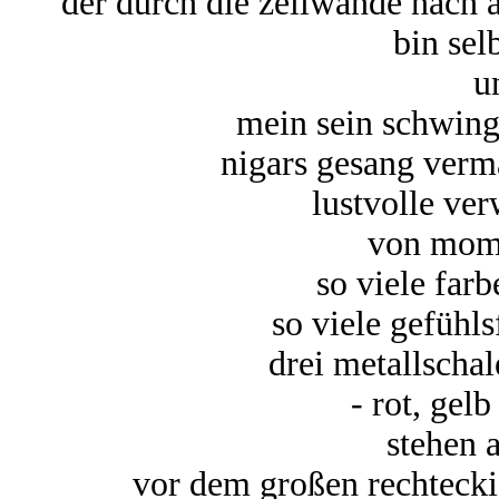
der durch die zellwände nach a
bin sel
u
mein sein schwingt
nigars gesang verm
lustvolle ve
von mom
so viele far
so viele gefühl
drei metallscha
- rot, gel
stehen 
vor dem großen rechteck