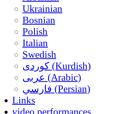
Ukrainian
Bosnian
Polish
Italian
Swedish
کوردی (Kurdish)
عربی (Arabic)
فارسي (Persian)
Links
video performances