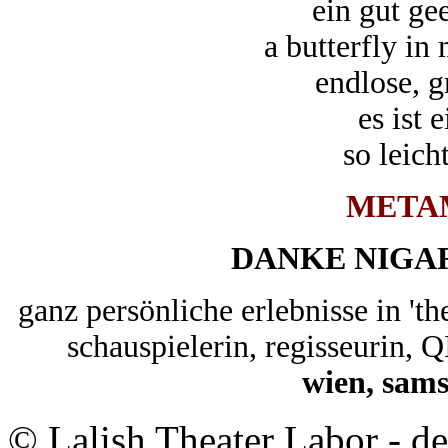
ein gut ge
a butterfly in
endlose, g
es ist 
so leicht
META
DANKE NIGA
ganz persönliche erlebnisse in 't
schauspielerin, regisseurin,
wien, sams
© Lalish Theater Labor - d