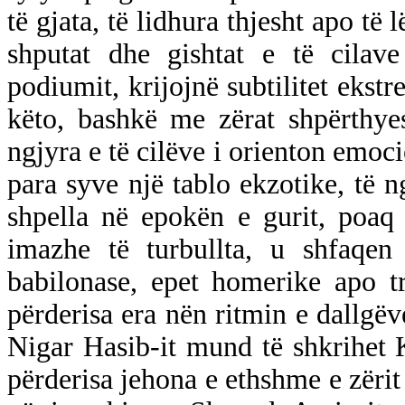
të gjata, të lidhura thjesht apo t
shputat dhe gishtat e të cilave
podiumit, krijojnë subtilitet ekst
këto, bashkë me zërat shpërthye
ngjyra e të cilëve i orienton emocio
para syve një tablo ekzotike, të 
shpella në epokën e gurit, poaq
imazhe të turbullta, u shfaqen
babilonase, epet homerike apo tra
përderisa era nën ritmin e dallgëv
Nigar Hasib-it mund të shkrihet 
përderisa jehona e ethshme e zërit 