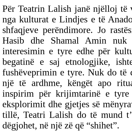
Për Teatrin Lalish janë njëlloj të 
nga kulturat e Lindjes e të Anado
shfaqjeve perëndimore. Jo rastës
Hasib dhe Shamal Amin nuk e
interesimin e tyre edhe për kult
begatinë e saj etnologjike, ish
fushëveprimin e tyre. Nuk do të 
një të ardhme, këngët apo rit
inspirim për krijimtarinë e tyre
eksplorimit dhe gjetjes së mënyrave
tillë, Teatri Lalish do të mund 
dëgjohet, në një zë që “shihet”.