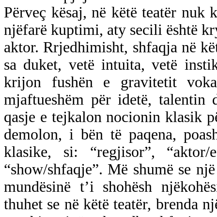
Përveç kësaj, në këtë teatër nuk 
njëfarë kuptimi, aty secili është kr
aktor. Rrjedhimisht, shfaqja në kët
sa duket, vetë intuita, vetë insti
krijon fushën e gravitetit vok
mjaftueshëm për idetë, talentin dh
qasje e tejkalon nocionin klasik p
demolon, i bën të paqena, poash
klasike, si: “regjisor”, “akto
“show/shfaqje”. Më shumë se një s
mundësinë t’i shohësh njëkohësi
thuhet se në këtë teatër, brenda një