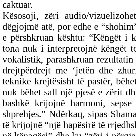
caktuar.
Kësosoji, zëri audio/vizuelizoh
dëgjojmë atë, por edhe e “shohim”
e përshkruan kështu: “Këngët i k
tona nuk i interpretojnë këngët 
vokalistik, parashkruan rezultatin 
drejtpërdrejt me ‘jetën dhe zhu
teknike krejtësisht të pastër, bë
nuk bëhet sall një pjesë e zërit dhe
bashkë krijojnë harmoni, sepse
shprehjes.” Ndërkaq, sipas Shama
të krijojnë “një hapësirë të rrjedh
në kënaqësi” dhe ku “zëri i përgja