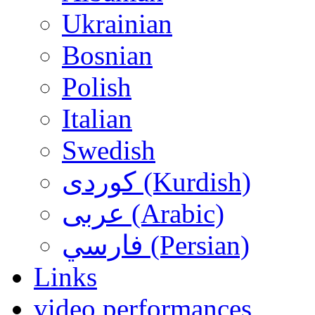
Ukrainian
Bosnian
Polish
Italian
Swedish
کوردی (Kurdish)
عربی (Arabic)
فارسي (Persian)
Links
video performances