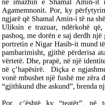
në imazhin e Shamal Amin-it m
Agamemnonit. Por, ky përfytyrim
ngjarë që Shamal Amin-i të na sh
Uliksin e trazuar, ndërkohë që, 
pashoq, me dorën e saj derdh një 
portretin e Nigar Hasib-it mund të
pambarimisht, gjithë përderisa ata
vërtetë. Dhe, prapë, në një identit
në ç’hapësirë.
Diçka e ngjashme
vonë mbushet një fushë me zëra dhe
“gjithkund dhe askund”, brenda nj
Por, ç’është ky “teatër”, në t