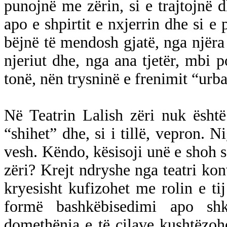
punojnë me zërin, si e trajtojnë d
apo e shpirtit e nxjerrin dhe si e 
bëjnë të mendosh gjatë, nga njëra 
njeriut dhe, nga ana tjetër, mbi p
tonë, nën trysninë e frenimit “urban
Në Teatrin Lalish zëri nuk ësht
“shihet” dhe, si i tillë, vepron. N
vesh. Këndo, kësisoji unë e shoh s
zëri? Krejt ndryshe nga teatri kon
kryesisht kufizohet me rolin e ti
formë bashkëbisedimi apo sh
domethënia e të cilave kushtëzoh