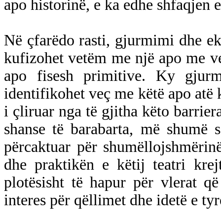
apo historinë, e ka edhe shfaqjen e 
Në çfarëdo rasti, gjurmimi dhe ek
kufizohet vetëm me një apo me ve
apo fisesh primitive. Ky gjurm
identifikohet veç me këtë apo atë 
i çliruar nga të gjitha këto barrier
shanse të barabarta, më shumë s
përcaktuar për shumëllojshmërin
dhe praktikën e këtij teatri kre
plotësisht të hapur për vlerat 
interes për qëllimet dhe idetë e tyr