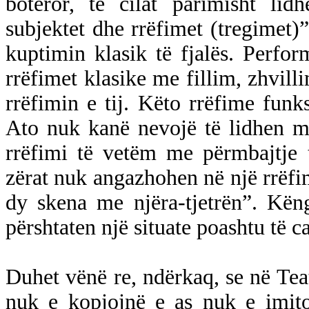
botëror, të cilat parimisht lid
subjektet dhe rrëfimet (tregimet)
kuptimin klasik të fjalës. Perform
rrëfimet klasike me fillim, zhvilli
rrëfimin e tij. Këto rrëfime funks
Ato nuk kanë nevojë të lidhen me
rrëfimi të vetëm me përmbajtje 
zërat nuk angazhohen në një rrëfim
dy skena me njëra-tjetrën”. Kën
përshtaten një situate poashtu të c
Duhet vënë re, ndërkaq, se në Teat
nuk e kopjojnë e as nuk e imito