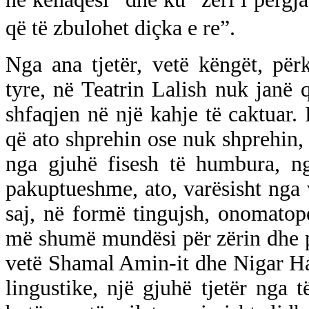
që të zbulohet diçka e re”.
Nga ana tjetër, vetë këngët, përk
tyre, në Teatrin Lalish nuk janë 
shfaqjen në një kahje të caktuar
që ato shprehin ose nuk shprehin
nga gjuhë fisesh të humbura, ng
pakuptueshme, ato, varësisht nga
saj, në formë tingujsh, onomatope
më shumë mundësi për zërin dhe pë
vetë Shamal Amin-it dhe Nigar Hasi
lingustike, një gjuhë tjetër nga të