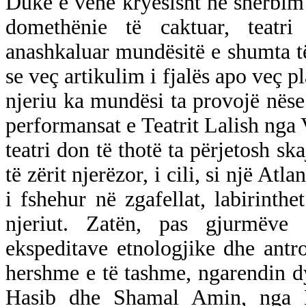
Duke e v
ënë kryesisht në shërbim
domethënie të caktuar, teatri
anashkaluar mundësitë e shumta të
se veç artikulim i fjalës apo veç p
njeriu ka mundësi ta provojë nëse 
performansat e Teatrit Lalish nga V
teatri don të thotë ta përjetosh sk
të zërit njerëzor, i cili, si një At
i fshehur në zgafellat, labirinthe
njeriut. Zatën, pas gjurmëve 
ekspeditave etnologjike dhe antr
hershme e të tashme, ngarendin dy 
Hasib dhe Shamal Amin, nga K