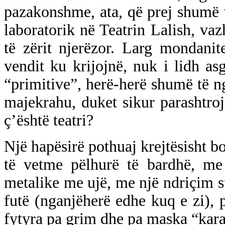
pazakonshme, ata, që prej shumë 
laboratorik në Teatrin Lalish, va
të zërit njerëzor. Larg mondanite
vendit ku krijojnë, nuk i lidh a
“primitive”, herë-herë shumë të 
majekrahu, duket sikur parashtro
ç’është teatri?
Një hapësirë pothuaj krejtësisht b
të vetme pëlhurë të bardhë, me 
metalike me ujë, me një ndriçim st
futë (nganjëherë edhe kuq e zi),
fytyra pa grim dhe pa maska “kara