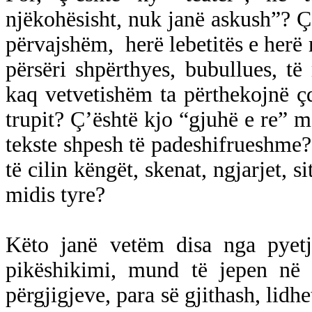
njëkohësisht, nuk janë askush”? Ç’
përvajshëm,
herë lebetitës e herë
përsëri shpërthyes, bubullues, t
kaq vetvetishëm ta përthekojnë ç
trupit? Ç’është kjo “gjuhë e re” me
tekste shpesh të padeshifrueshme? 
të cilin këngët, skenat, ngjarjet, s
midis tyre?
Këto janë vetëm disa nga pyetje
pikëshikimi, mund të jepen në
përgjigjeve, para së gjithash, lidh