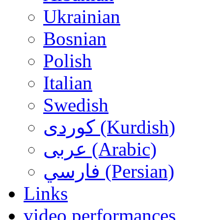
Ukrainian
Bosnian
Polish
Italian
Swedish
کوردی (Kurdish)
عربی (Arabic)
فارسي (Persian)
Links
video performances