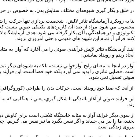
در خلق و بکار گیری شیوه‌های مختلف ستايش بدن، به خصوص در حركته
بنا به رويكرد آزمایشگاه تئاتر لالش،
شخصیت پردازي تنها حرکت را شام
محسوب مي شود. مراد از صدا آن کاربردهای تکنیکی صوتي نیست ك
تکنولوژی و در هماهنگي با آن بکار گرفته می شود. هدف آزمایشگاه لال
کنند فراتر از تمام این شيوه های قديمي و حتی امروزی بروند.
اينك آزمایشگاه تئاتر لالِش فرآیندی صوتی را مي آغازد که آواز
به مثا
ايجاد ریتم و رويداد نمايشي.
آواز در اینجا به معنای رايج آوازخواني‌ نيست، بلکه به‌ شیوه‌ای دیگر
است. فضایی تئاتری را پدید نمی آورد بلکه خود فضا است. این فرایند
صوتی تحمیل نمی شود.
از آنجا كه صدا خودِ رويداد است، حركات بدن را طراحي (كوروگرافي) 
این فرایند صوتي از آغاز بالندگی تا شكل گيري، يعني تا هنگامی که 
زند.
از سوي ديگر فرایند آواز به مثابه خاستگاه تلاشی است برای كاوش در ب
بجنبد، ما را نيز مي جنباند و اگر نفس بگيرد ما نيز نفس می گيريم.
چش
نیروی زندگی است.