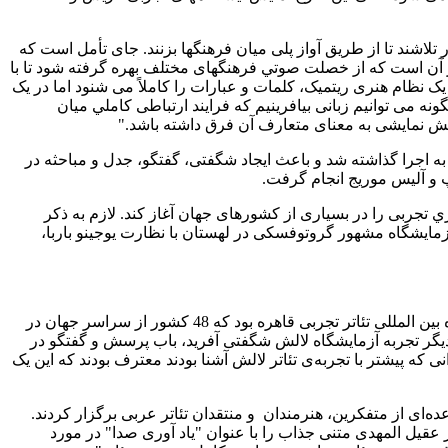
ر تلاشند تا از طريق آواز پلی ميان فرهنگها بزنند. جای تأمل است که
ش بر آن است که از خصلت صوتي فرهنگهای مختلف بهره گرفته‌ شود تا با
 نظام هنری ریتمیک، کلمات و عبارات را کاملاً می شنود اما در یک
نه می توانيم زبانی بيافرینيم که فرایند ارتباطی کاملي ميان
ا کنش نمایشی به معنای متعارف آن فرق داشته باشد."
 اتریش، لهستان، مصر و تونس به اجرا گذاشته شد و باعث ايجاد شگفتی، گفتگو، جدل و مباحثه‌ در
و آلیس موریج انجام گرفت.
جربی را در بسیاری از کشورهای جهان آغاز کند. لازم به‌ ذکر
ی مکتب تئاتری انسان شناسی در آزمایشگاه‌ مشهور گروتوفسکی در لهستان با نظارت يوجینو باربا،
آزمایشگاه‌ تئاتر لالش در روزهای20/30 سپتامبر2005 با تجربه‌ آغاز کلام در راستاي طرح تحقیقی 2005/2006 ، میهمان دوره‌ی هفدهم جشنواره‌ بین المللی تئاتر تجربی قاهره‌ بود که 48 کشور از سراسر جهان در
ضور يافته بود.) بار دیگر تجربه‌ آزمایشگاه‌ لالش شگفتی آفرید، باب پرسش و گفتگو در
 که پیشتر با تجربه‌ی تئاتر لالش آشنا بودند معترف بودند که این‌ یک
ده‌ای از متفکرین، هنرمندان
و منتقدان تئاتر عربی برگزار کردند.
ر عقیل المهدی متنی جذاب را با عنوان "یاد آوری صدا" در مورد