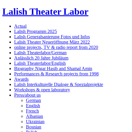
Lalish Theater Labor
Actual
Lalish Programm 2025
Lalish Generalsanierung Fotos und Infos
Lalish Theater Neueröffnung März 2022
online projects, TV & radio report from 2020
Lalish Theaterlabor/German
Anlässlich 20 Jahre Jubiläum
Lalish Theaterlabor/English
Biography Nigar Hasib and Shamal Amin
Performances & Research projects from 1998
Awards
Lalish Interkulturelle Dialoge & Spezialprojekte
Workshops & open laboratory
Press/about us
German
English
French
Albanian
Ukrainian
Bosnian