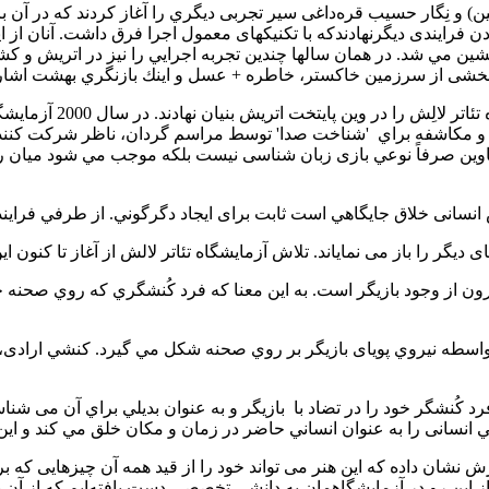
(امين) و نِگار حسیب قره‌داغی سير تجربی دیگري را آغاز کردند که در
 هردو هنرمند گام در راه آزمودن فرایندی دیگرنهادندكه با تکنیکهای معمول اجرا فرق داش
مي شد. در همان سالها چندین تجربه‌ اجرايي را نیز در اتریش و کشوره
ار، بخشی از سرزمین خاكستر، خاطره + عسل و اينك بازنگري بهشت اشار
این دو هنرمند به منظور
 و مكاشفه براي
'شناخت صدا' توسط مراسم گردان، ناظر شركت كننده
ناوين صرفاً نوعي بازی زبان شناسی نیست بلکه موجب مي شود ميان روش
لاش انسانی خلاق جایگاهي است ثابت برای ایجاد دگرگوني. از طرفي فرا
یرون از وجود بازیگر است. به‌ این معنا كه فرد كُنشگري كه روي صحنه 
ه واسطه نيروي پویای بازیگر بر روي صحنه شكل مي گيرد. کنشي ارادی، ش
 كُنشگر خود را در تضاد با
بازیگر و به عنوان بديلي براي آن می شن
ي انسانی را به عنوان انساني حاضر در زمان و مکان خلق مي كند و اين
نشان داده که اين هنر می تواند خود را از قید همه‌ آن چیزهایی که برای
ز اين رو در آزمایشگاهمان به دانشی تخصصی دست یافته‌ایم که از آن ب