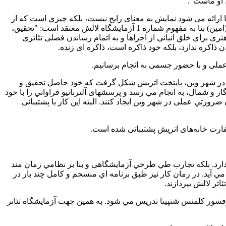
 او ماست".
جا ارائه می شود نمایش به معنای رايج نیست، بلكه چيزي است كه از
آن به عنوان دیداری- اجرايي یاد می شود، پایان یافته و کامل نیست، بلکه نوعي فرايند تحقیقی و تجربی مداوم است. از اين منظر شَمال عمر(امين) بنا به مفهوم شماره 1 آزمایشگاه لالش معتقد است: "تحقیق،
ی براي خلق انباني از اجراها و به اتمام رساندن فصلی تئاتری
کره‌ ندارد، بلکه خود ذاکره است، ذاکره‌ ای زنده‌.
 عملی و با حضور جسمی به انجام برسانیم.
زمایشگاه تئاتر لالش همچون ضرورتي تئاتری با هدف تحقیق، تجربه و جستجویی مداوم براي رسيدن به نوعي زبان نوین تئاتری در سال1998 در شهر وین، پایتخت اتریش شكل گرفت كه خود حاصل تحقیق و
هانی در اتریش و بخش بزرگی از اروپا بود. اين مهم از سال 1991 توسط دو هنرمند، نیگار و شمال، به انجام مي رسد و پرسشهای آلترناتیو فراواني را با خود
 به عنوان ضرورتي عملی در شهر وین ايجاد كنند. البته اين كار با پشتیبانی
ارت خانه‌های اتریش پشتیبانی شده‌ است.
ارد. بلکه تجارب طي طرحي‌ آزمایشگاهی و بنا بر نظامي زمان مند
 آيد. در زمان کار نیز طبق برنامه‌ اي منسجم و کامل چند بار در
اتر لالش بپردازند.
ط پروفسور کلمنس شتپینا تدريس مي شود. به همین جهت آزمایشگاه تئاتر