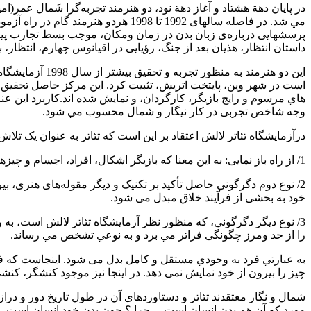
در پایان دهة هشتاد و آغاز دهة نود، دو هنرمند تجربه‌گرا شَمال عمر
مي شد. در فاصله سالهای 1992 تا 1998
پرسشهایی درباره‌ی زبان بدن در زمان ومکان، موجب بسط تجارب پیشین 
داستان انتظار، هذیان بعد از جنگ، رؤیایی در اقیانوس چهارم، انتظ
است در شهر وین، پایتخت اتریش، تثبيت كرد. اين مركز حاصل تحقیق
هاي مرسوم و رایج بازیگر، کارگردان، و نمايش شده اند.كاربرد اين ع
وجه شاخص تجربی در كار نیگار و ‎شمال محسوب مي شود.
درآزمایشگاه تئاتر لالش اعتقاد بر اين است كه تئاتر به عنوان یک ت
1/ از راه باز نمایی: به‌ این معنا که بازیگر اشكال، افراد، اجسام و چیزهای دیگر را باز می نمایاند. تلاش آزمایشگاه تئاتر لالش از آغاز تا كنون اين بوده كه این نوع نگاه به دگرگوني را درهم بشکند.
2/ نوع دوم دگرگوني حاصل تأکید بر تکنیک و دیگر مقوله‌های هنری، ب
خود به‌ بخشی از فرآیند خلاق مبدل می شود.
3/ نوع دیگر دگرگوني، که‌ منظور نظر آزمايشگاه تئاتر لالش است، ب
را از حد ومرز چگونگی فراتر مي برد و به‌ نوعي تشخص مي رساند.
به عبارتي فرد به وجودي مستقل و کامل بدل می شود. اینجاست كه فرد
چیز را بیرون از خود نمایش نمی دهد. در اینجا نیز موجود كنشگر، کنش
شمال و نگار معتقدند تئاتر و دستاوردهای آن در طول تاریخ دور و درازش 
مورد كه آن هم بدن انسان است ... چرا ؟ چون بدن خودِ انسان است. ا