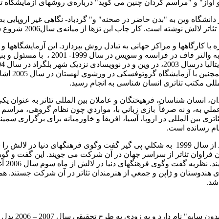
آواز" و "مراسم گردان چنین می گوید" درباره‌ی روشهای آزمایشگاه ت
دانشگاه وین به "بدن حاضر‌ در صحنه" و" گردباد- نگاهی غیر اروپایی ب
تزها از میانه‌ی سال2006 شروع شده تا پایان سال 2007 به‌ زبان آلمانی منتشر می شوند.
 چند دوره با کارگاهها و مراکز جهانی به‌ تبادل روش بپردازد. این آزمایش
تر فاف در فرانسه‌ و سویس در سال 1999- 2001 ،
با مسئول و بن
بختیار خانزاده‌ و هنرجویانش در
سال 2004، ب
ان، انسان شناسان، فرهیختگان و عاملان بین المللی تئاتر به عنوان یک
ملي به، و نه صرفاً
بازی زباني با، مواردي چون نظام گروهی، مراسم گرد
ه‌ تئاتری بین المللی در اروپا، آسیا، افریقا و خاورمیانه برای برگزاری 
ام رسانده‌ است.
سال 1999
به شكلي پی گیر گفت وگوی فرهنگهای دنيا در لالش را ب
دگان فراوان تئاتر از سراسر جهان در آن شرکت می جویند. این گفت و 
همزمان
ندوستان و ژاپن و جمعي از هنرمندان تئاتر در آن شرکت جستند. همراه 
شد.
 دارد و‌ به زودی به طرح تحقیقي سال 2007 – 2006 بدل می شود.