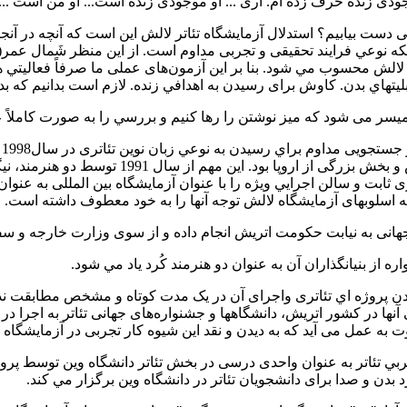
دی زنده حرف زده ام. آری ... او موجودی زنده است... او من است ...
اطی دست بیابیم؟ استدلال آزمایشگاه تئاتر لالش اين است که آنچه در آن
الش محسوب مي شود. بنا بر اين آزمون‌های عملی ما صرفاً فعاليتي هنر
 بدن. كاوش برای رسيدن به اهدافي زنده‌. لازم است بدانيم كه بدن ذا
ه ميسر می شود که میز نوشتن را رها کنیم و بررسي را به صورت کاملاً
آ
كاوش نظری و عملی در روشهای مهم وآزمایشگاهی ج
گار توانسته اند مرکزی ثابت و سالن اجرايي ويژه را با عنوان آزمایشگاه بین المللی
 اسلوبهای آزمایشگاه لالش توجه آنها را به خود معطوف داشته است.
جهانی به نيابت حکومت اتریش انجام داده و از سوی وزارت خارجه و سف
ره از بنیانگذاران آن به عنوان دو هنرمند کُرد ياد مي شود.
ردن پروژه اي تئاتری واجرای آن در یک مدت کوتاه و مشخص مطابقت ند
 در کشور اتریش، دانشگاهها و جشنواره‌های جهانی تئاتر به اجرا در مي
 به‌ عمل می آید که به دیدن و نقد این شیوه کار تجربی در آزمایشگاه تئ
تدهاي تجربي تئاتر به عنوان واحدی درسی در بخش تئاتر دانشگاه وین توس
بدن و صدا برای دانشجویان تئاتر در دانشگاه وین برگزار مي كند.