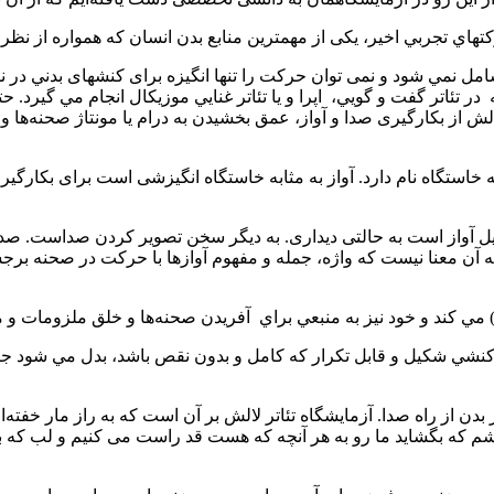
اي تجربي اخیر، یکی از مهمترین منابع بدن انسان كه همواره از نظر
ل ‌نمي شود و نمی توان حركت را تنها انگیزه برای کنشهای بدني در ن
ه
در تئاتر گفت و گويي،
اپرا و يا تئاتر غنايي موزیکال انجام مي گيرد.
ش از بکارگیری صدا و آواز، عمق بخشيدن به درام یا مونتاژ صحنه‌ها و 
به خاستگاه نام دارد. آواز به مثابه خاستگاه انگیزشی است برای بکا
 تبدیل آواز است به‌ حالتی دیداری. به دیگر سخن تصویر كردن صداست. صدا
 به آن معنا نیست که واژه، جمله و مفهوم آوازها با حرکت در صحنه بر
مي كند و خود نیز به منبعي براي
آفريدن صحنه‌ها و خلق ملزومات و م
به كنشي شكيل و قابل تکرار كه کامل و بدون نقص باشد، بدل مي شود جا
دن از راه صدا. آزمایشگاه تئاتر لالش بر آن است که به راز مار خفته‌ا
م كه بگشايد ما رو به هر آنچه که هست قد راست می کنیم و لب كه بجن