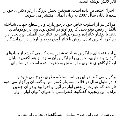
ئاتر لالش نوشته است.
ه‌ اجرا" اختصاص داده است. همچنین بخش بزرگی از تِز دکترای خود را
گاهها و مراکز نیز از اسلوب خاص خود برخوردارند و در سطح جهانی شناخته
یانگذار رقص بوتو یعنی کازوو اونو در استودیوی وي در یوکوهاماي
تئاتر بین المللی آذربایجان در
ا تئاتر نو ژاپن درباره‌ تکنیک صدا در توکیو در سال 2004، همچنین با آزمایشگاه گروتوفسکی در ورشوي لهستان در سال 2005 اشاره كرد. آخرین تبادل روش با تئاتر اودنِ یوجینو باربارا در آزمایشگاه
ی از یافته های جایگزین شناخته شده است که مي کوشد‌ از بنیادهای
ان و دیداری- اجرايي را جایگزین آن سازد. از هم اکنون تا پایان
سمینار، کارگاههای تئاتری و ارائه‌ تجربه دعوت شده است. در سالهای
رگزار مي كند. در اين برنامه، سالانه نظري طرح مي شود و
گوها در طول سال در قالب سمینار،کنفرانس و گفتمان برگزار مي شود.
، روشهاي عملی اجرا و فيلمهاي مستند نیز به‌ نمایش در می آیند. نظریه‌ گفت وگوی فرهنگهاي دنيا در لالش از ماه‌ سوم سال 2006 آغاز شد که عبارت از نقش آواز در آئين و اجرا بود و در آن چندین
با این زنجیره‌ گفتگوها کنفرانسی با عنوان "توان آواز-
آواز
طی اين طرح نمایش ایستگاههای تجربی اتریش و