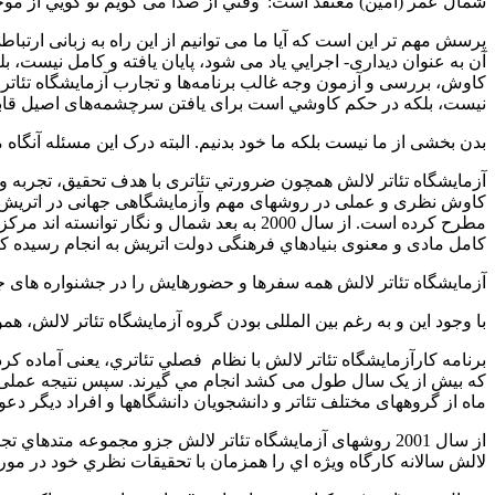
شمال عمر (امين) معتقد است:"وقتي از صدا می گویم تو گويي از موجو
پرسش مهم تر این است که آیا ما می توانیم از این راه به زبانی ارتب
كاوش، بررسی و آزمون وجه غالب برنامه‌ها و تجارب آزمایشگاه تئاتر ل
نيست، بلکه در حكم كاوشي است برای یافتن سرچشمه‌های اصیل قابليتهاي
بدن بخشی از ما نیست بلکه ما خود بدنیم. البته درک این مسئله آنگا
مطرح كرده است. از سال 2000 به بعد شمال و ن
کامل مادی و معنوی بنيادهاي فرهنگی دولت اتریش به انجام رسيده که
آزمایشگاه‌ تئاتر لالش همه‌ سفرها و حضورهايش را در جشنواره های 
با وجود این و به رغم بین المللی بودن گروه آزمایشگاه تئاتر لالش، هموا
برنامه‌ کارآزمایشگاه تئاتر لالش با نظام
فصلي تئاتري، یعنی آماده‌ ک
که بیش از یک سال طول می کشد انجام مي گيرند. سپس نتیجه‌ عملی آنها
ماه از گروههای مختلف تئاتر و دانشجویان دانشگاهها و افراد دیگر دعوت
از سال 2001 روشهای آزمایشگاه تئاتر لالش جزو مجموعه‌ م
لالش سالانه کارگاه ويژه اي را همزمان با تحقیقات نظري خود در مورد 