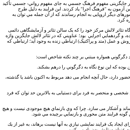
 آن بر جایگزینی مفهوم فرهنگ جسمي به جای مفهوم رواني- جسمي تأکید
ت. آنان از اين آزمون به "فرهنگ اجرا" ياد كردند. اين فرايند به دليل طرح
ای دیگر اروپایی به انجام رساندند كه از آن جمله مي توان به
ه كرد.
 تجربه و تحقیق بیشتر از سال 1998 آزمایشگاه تئاتر لالِش را در وین پایتخت اتریش بنیان نهادند. در سال 2000 آزمایشگاه تئاتر لالش مرکز خود را كه یک سالن تئاتر و آزمایشگاهی دائمی
، و گردهمايي اجرايي
بود؛ عناويني كه در تئاتر لالش جايگزين واژه
 و عمل (متد و پراکتیک) ارتباطي زنده به وجود آيد؛ ارتباطي كه
یند دگرگوني همواره مبتني بر چند نکته شاخص است:
حضور دارد، حال آنچه انجام می دهد مربوط به اکنون باشد يا گذشته،
خصی و ‌منحصر به فرد برای دستیابی به‌ بالاترین حد توان كه فرد
اساند و آشکار می سازد. چرا که وي بازنماي هیچ موجودی نیست و هیچ
 گونه فرایند متن محوری و بازنمايي برچيده مي شود.
 ایجاد یک فرایند نمایشی نیازي به آنها نيست برهاند، به غير از يك
ه عنوان ستايش بدن یاد می کنیم.