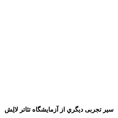
سير تجربی دیگري از آزمایشگاه تئاتر لالِش