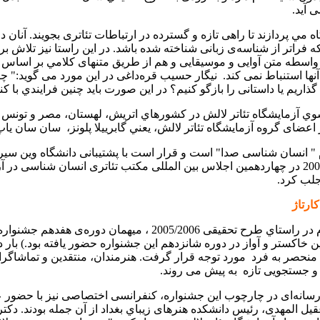
 آید.
مي پردازند تا راهی تازه و گسترده‌ در ارتباطات تئاتری بجویند. آنان د
 که‌ فراتر از شناسه‌ی زبانی شناخته شده‌ باشد. در اين راستا نیز تلا
واسطه متن آوایی و موسیقایی و هم از طريق متنهای كلامي بر اساس یک
نها استنباط نمی کند.
نیگار حسیب قره‌داغی در این مورد می گوید:" چگو
 گذاريم یا داستانی را بازگو کنيم؟ در اين صورت بايد چنین فرایندي ب
های اوليه این تجربه‌ نوین در فاصله سالهاي 2002 تا 2005 از سوي آزمایشگاه‌ تئاتر لالش در كشورهاي
ضای گروه‌ آزمایشگاه‌ تئاتر لالش، يعني گابرییلا پلونز،
سان سان یاپ 
 انسان شناسی صدا" است و قرار است با پشتیبانی دانشگاه وین سيري ت
است که خطوط اصلی این تحقیق برای اولین بار در ماه چهارم سال 2005 در چهاردهمین اجلاس بین الملل
جلب کرد.
ارتاژ
اه لالش در سال 2004 نیز با تجربه‌ سرزمين خاکستر و آواز در دوره‌ شانزدهم این جشنواره‌ ح
 منحصر به فرد
مورد توجه‌ قرار گرفت. هنرمندان، منتقدین و تماشاگرانی
 و جستجویی تازه
به پیش می روند.
 رسانه‌ای در چارچوب این جشنواره‌، کنفرانسی اختصاصی نیز با حضور ع
قیل المهدی، رئیس دانشكده هنرهای زیباي بغداد از آن جمله بودند. دکت