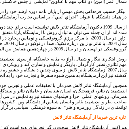
شمال عمر (امين) دو کتاب مهم با عناوین" نمایشی از جنس خاکستر و 
نیگار حسیب قره‌داغی بخش مهمی از پايان نامه دوره ارشد خود را در 
در همان دانشگاه با عنوان "اجراي آئيني"، بر اساس تجارب آزمایشگاه تئاتر لالش نوشته است. كار چاپ اين 
از سال 1999 تاکنون آزمایشگاه تئاتر لالش توانسته است براي
شده‌ اند. از آن جمله مي توان به تبادل روش با آزمايشگاه پارتا متعلق به وال
ژاپن در سال 2003،
با مرکز يرژي گروتوفسکی و توماس ریچارد در ایتالیا درسال 2003، در وین و در نوویسادی نزدیک شهر بلگراد در سال 2004، با 
گروتوفسکی در لهستان و در سال 2005 در چهاردهمین همایش بین المللی مکتب تئاتری انسان شناسی به انجام رسید.
روش ابتكاری نیگار و شمال، آواز به مثابه خاستگاه، از سوی اندیشمند
مهم تئاتری نظير کارگردان، بازیگر و نمایش واسازي كند و رويكردی ع
سال 2007 آزمایشگاه تئاتر لالش از سوی چندین دانشگاه و جشنوار
گذشته نيز این آزمایشگاه به همين شیوه‌ سفرها و تجارب خود را به انج
همچنین آزمایشگاه‌ تئاتر لالش همزمان با تحقیقات عملی و تجربی خود از 
اندیشمندان تئاتر، فرهیختگان، انسان شناسان و عاملان تئاتر و بینن
صاحب نظر و اندیشمند تئاتر و انسان شناس از دانشگاه وین، کشورهای ه
توانمندی در زندگی روزمره و هنر"
به شيوه فرهنگي- سیاسی برگزار 
تازه‌ ترین خبرها از آزمایشگاه‌ تئاتر لالش
هم اکنون آزمایشگاه‌ تئاتر لالش سخت درگير تجربه‌ای بديع است كه "بدون سایه"‌ نام