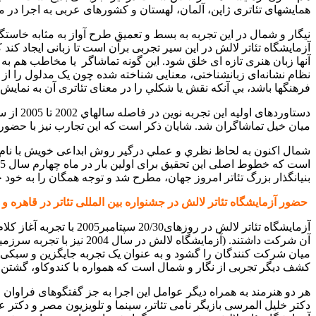
همایشهای تئاتری ژاپن، آلمان، لهستان و کشورهای عربی به اجرا در می
نیگار و شمال در این تجربه به بسط و تعمیق طرح آواز به مثابه خاستگاه 
آزمایشگاه‌ تئاتر لالش در این سير تجربی برآن است تا زبانی ایجاد کند
آنها زبان هنری تازه‌ ای خلق شود. اين گونه تماشاگر‌
یا مخاطب‌ هم به 
نظام نشانه‌ای زبانشناختی، معنایی شناخته‌ شده‌ چون یک مدلول را از آ
فرهنگها باشد، بي آنكه نقش یا شكلي را در معنای تئاتری آن به‌ نمایش
دستاورد
ميان خيل‌ تماشاگران شد. شایان ذكر است که این تجارب نيز با حضور اع
شمال اکنون به لحاظ نظري‌ و عملي درگير روش ابداعی خویش با نام "
بنیانگذار بزرگ تئاتر امروز جهان، مطرح شد و توجه همگان را به خود 
حضور آزمایشگاه‌ تئاتر لالش در جشنواره‌ بین المللی تئاتر در قاهره و ک
آن شرکت داشتند. (آزمایشگ
میان شرکت کنندگان را گشود و به عنوان یک تجربه‌ جایگزین و سبکی
کشف دیگر تجربی از نگار و شمال است كه همواره‌ با کندوکاو، گشتن
هر دو هنرمند به همراه دیگر عوامل این اجرا به جز گفتگوهای فراوان
دکتر خلیل المرسی بازیگر نامی تئاتر، سینما و تلویزیون مصر و دکتر ع