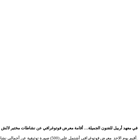
في معهد أربيل للفنون الجميلة… أقامة معرض فوتوغرافي عن نشاطات مختبر لالش
أقيم يوم الاحد معرض فوتوغرافي أشتمل على (500) صورة توثيقية عن أجمالي نشاطات فرقة مختبر لالش المسرحي، والتي قدمتها في العديد من البلدان الاوربية ومصر واليابان.