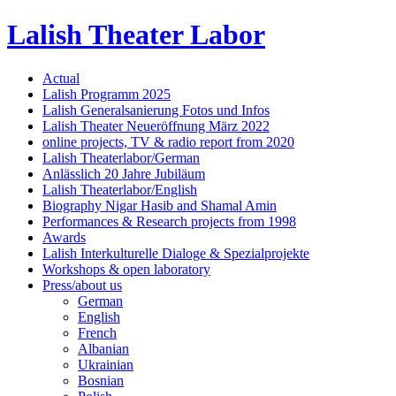
Lalish Theater Labor
Actual
Lalish Programm 2025
Lalish Generalsanierung Fotos und Infos
Lalish Theater Neueröffnung März 2022
online projects, TV & radio report from 2020
Lalish Theaterlabor/German
Anlässlich 20 Jahre Jubiläum
Lalish Theaterlabor/English
Biography Nigar Hasib and Shamal Amin
Performances & Research projects from 1998
Awards
Lalish Interkulturelle Dialoge & Spezialprojekte
Workshops & open laboratory
Press/about us
German
English
French
Albanian
Ukrainian
Bosnian