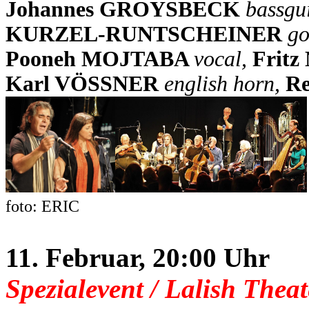
Johannes GROYSBECK
bassgu
KURZEL-RUNTSCHEINER
go
Pooneh MOJTABA
vocal,
Frit
Karl VÖSSNER
english horn,
Re
foto: ERIC
11. Februar, 20:00 Uhr
Spezialevent / Lalish Theat