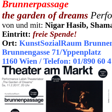
Brunnerpassage
the garden of dreams
Perf
von und mit:
Nigar Hasib, Sham
Eintritt:
freie Spende!
Ort:
KunstSozialRaum Brunnen
Brunnengasse 71/Yppenplatz
1160 Wien / Telefon: 01/890 60 4