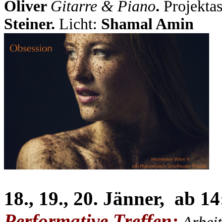
Oliver
Gitarre & Piano
.
Projekta
Steiner.
Licht:
Shamal Amin
18., 19., 20. Jänner, ab 1
Performative Treffen;