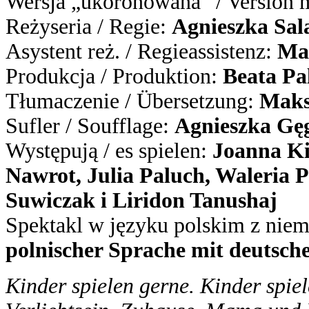
Wersja „ukoronowana” / Version 
Reżyseria / Regie:
Agnieszka Sa
Asystent reż. / Regieassistenz:
Ma
Produkcja / Produktion:
Beata Pa
Tłumaczenie / Übersetzung:
Maks
Sufler / Soufflage:
Agnieszka Gę
Występują / es spielen:
Joanna Ki
Nawrot, Julia Paluch, Waleria 
Suwiczak i Liridon Tanushaj
Spektakl w języku polskim z niem
polnischer Sprache mit deutsche
Kinder spielen gerne. Kinder spie